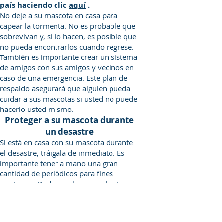
país haciendo clic
aquí
.
No deje a su mascota en casa para
capear la tormenta. No es probable que
sobrevivan y, si lo hacen, es posible que
no pueda encontrarlos cuando regrese.
También es importante crear un sistema
de amigos con sus amigos y vecinos en
caso de una emergencia. Este plan de
respaldo asegurará que alguien pueda
cuidar a sus mascotas si usted no puede
hacerlo usted mismo.
Proteger a su mascota durante
un desastre
Si está en casa con su mascota durante
el desastre, tráigala de inmediato. Es
importante tener a mano una gran
cantidad de periódicos para fines
sanitarios. Dado que los animales tienen
instintos sobre los cambios climáticos
severos, es importante trasladarlos
adentro antes de la tormenta para